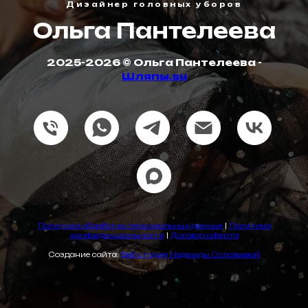
Дизайнер головных уборов
Ольга Пантелеева
2025-2026 © Ольга Пантелеева -
Шляпы.su
Политика обработки персональных данных
|
Политика
конфиденциальности
|
Договор-оферта
Создание сайта:
Веб-студия Надежды Соловьевой